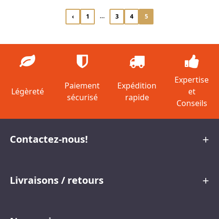
Posts
…
‹
1
3
4
5
Go
Go
Go
Go
Go
to
to
to
to
to
navigation
the
page
page
page
page
previous
page
Expertise
Paiement
Expédition
Légèreté
et
sécurisé
rapide
Conseils
Contactez-nous!
Livraisons / retours