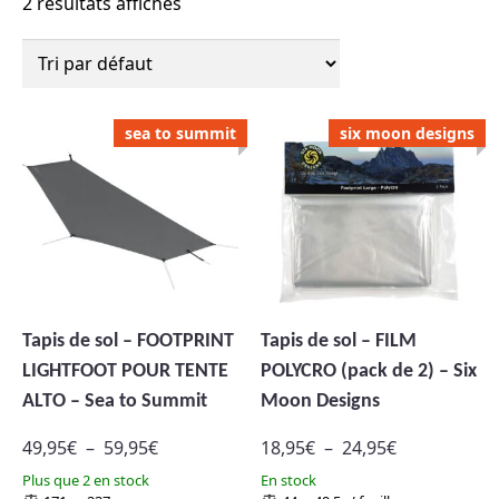
2 résultats affichés
Ce
Ce
sea to summit
six moon designs
produit
produit
a
a
plusieurs
plusieurs
variations.
variations.
Les
Les
options
options
peuvent
peuvent
être
être
Tapis de sol – FOOTPRINT
Tapis de sol – FILM
choisies
choisies
LIGHTFOOT POUR TENTE
POLYCRO (pack de 2) – Six
sur
sur
ALTO – Sea to Summit
Moon Designs
la
la
page
page
Plage
Plage
49,95
€
–
59,95
€
18,95
€
–
24,95
€
du
du
de
de
Plus que 2 en stock
En stock
produit
produit