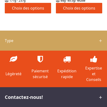
prix :
prix :
171g - 237g
44g- 49.5g/ feuille
49,95€
18,95€
Choix des options
Choix des options
à
à
59,95€
24,95€
Type
Expertise
Paiement
Expédition
Légèreté
et
sécurisé
rapide
Conseils
Contactez-nous!