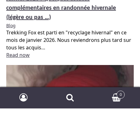
complémentaires en randonnée hivernale
(légère ou pas …)
Blog
Trekking Fox est parti en "recyclage hivernal" en ce
mois de janvier 2026. Nous reviendrons plus tard sur
tous les acquis
…
Read now
Search
A
0
products…
c
Recherche
Recherche
c
pour :
e
s
s
m