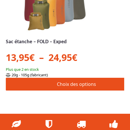
être
choisies
sur
la
page
du
Sac étanche – FOLD – Exped
produit
Plage
13,95
€
–
24,95
€
de
Plus que 2 en stock
20g - 105g (fabricant)
prix :
Choix des options
13,95€
à
24,95€