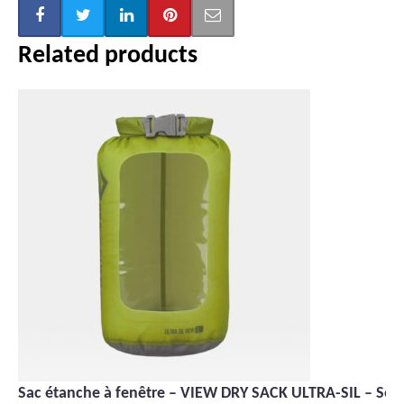
Related products
Ce
produit
a
plusieurs
variations.
Les
options
peuvent
être
choisies
sur
la
page
du
Sac étanche à fenêtre – VIEW DRY SACK ULTRA-SIL – Sea
produit