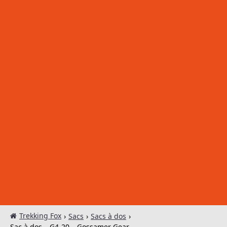
Trekking Fox
›
Sacs
›
Sacs à dos
›
Sac à dos – G4-20 – Gossamer Gear