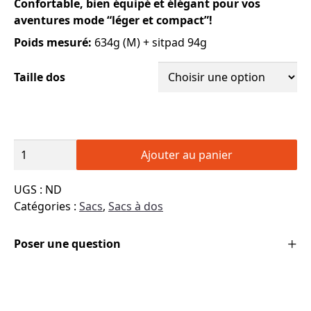
Confortable, bien équipé et élégant pour vos
aventures mode “léger et compact”!
Poids mesuré:
634g (M) + sitpad 94g
Taille dos
quantité
Ajouter au panier
de
Sac
UGS :
ND
à
Catégories :
Sacs
,
Sacs à dos
dos
-
Poser une question
G4-
20
-
Gossamer