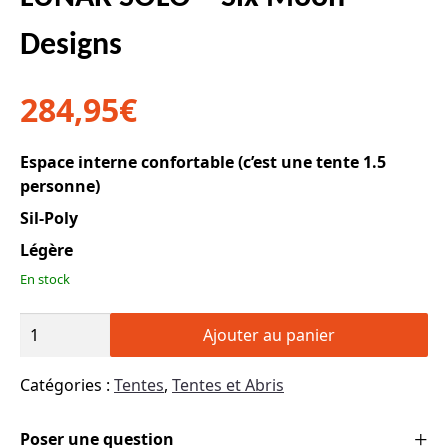
Designs
284,95
€
Espace interne confortable (c’est une tente 1.5
personne)
Sil-Poly
Légère
En stock
quantité
Ajouter au panier
de
LUNAR
Catégories :
Tentes
,
Tentes et Abris
SOLO
-
Poser une question
Six