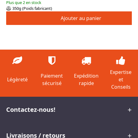
Plus que 2 en stock
350g (Poids fabricant)
Ajouter au panier
Expertise
Paiement
Expédition
Légèreté
et
sécurisé
rapide
Conseils
Contactez-nous!
Livraisons / retours