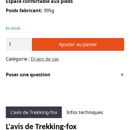
Espace confortable aux pieds
Poids fabricant:
395g
En stock
quantité
Ajouter au panier
de
Drap
Catégorie :
Draps de sac
de
sac
Poser une question
mi-
léger
(395g)
-
COTON
LONG
L'avis de Trekking-fox
Infos techniques
-
Sea
L'avis de Trekking-fox